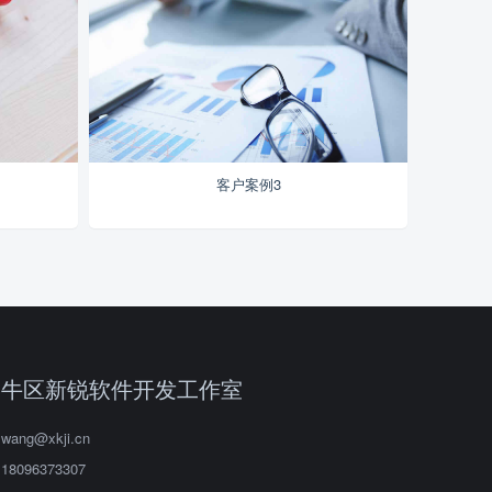
客户案例3
金牛区新锐软件开发工作室
wang@xkji.cn
18096373307